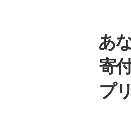
あ
寄
プ