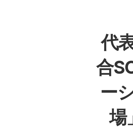
代
合S
ー
場